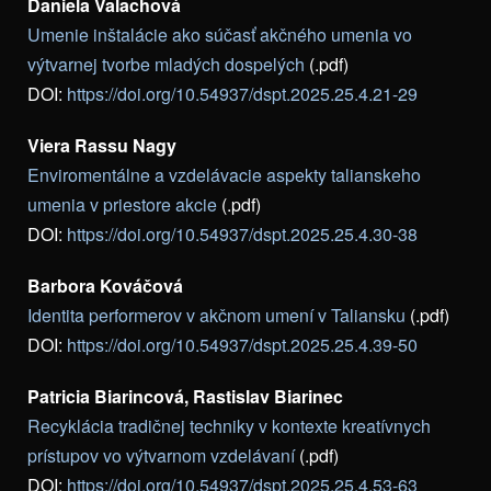
Daniela Valachová
Umenie inštalácie ako súčasť akčného umenia vo
výtvarnej tvorbe mladých dospelých
(.pdf)
DOI:
https://doi.org/10.54937/dspt.2025.25.4.21-29
Viera Rassu Nagy
Enviromentálne a vzdelávacie aspekty talianskeho
umenia v priestore akcie
(.pdf)
DOI:
https://doi.org/10.54937/dspt.2025.25.4.30-38
Barbora Kováčová
Identita performerov v akčnom umení v Taliansku
(.pdf)
DOI:
https://doi.org/10.54937/dspt.2025.25.4.39-50
Patricia Biarincová, Rastislav Biarinec
Recyklácia tradičnej techniky v kontexte kreatívnych
prístupov vo výtvarnom vzdelávaní
(.pdf)
DOI:
https://doi.org/10.54937/dspt.2025.25.4.53-63