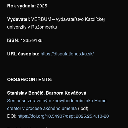
Rok vydania:
2025
Vydavateľ:
VERBUM – vydavateľstvo Katolíckej
univerzity v Ružomberku
ISSN:
1335-9185
URL časopisu:
https://disputationes.ku.sk/
OBSAH/CONTENTS:
Stanislav Benčič, Barbora Kováčová
Senior so zdravotným znevýhodnením ako Homo
creator v procese akčného umenia
(.pdf)
DOI:
https://doi.org/10.54937/dspt.2025.25.4.13-20