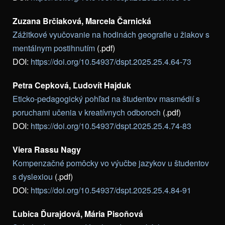
Zuzana Brčiaková, Marcela Čarnická
Zážitkové vyučovanie na hodinách geografie u žiakov s
mentálnym postihnutím
(.pdf)
DOI:
https://doi.org/10.54937/dspt.2025.25.4.64-73
Petra Cepková, Ľudovít Hajduk
Eticko-pedagogický pohľad na študentov masmédií s
poruchami učenia v kreatívnych odboroch
(.pdf)
DOI:
https://doi.org/10.54937/dspt.2025.25.4.74-83
Viera Rassu Nagy
Kompenzačné pomôcky vo výučbe jazykov u študentov
s dyslexiou
(.pdf)
DOI:
https://doi.org/10.54937/dspt.2025.25.4.84-91
Ľubica Ďurajdová, Mária Pisoňová