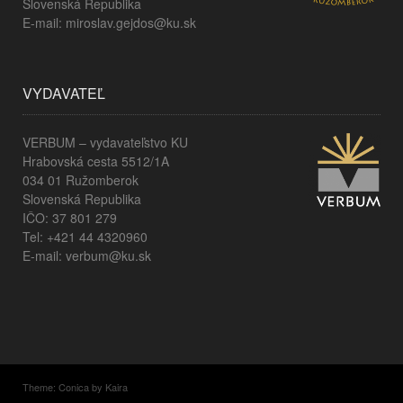
Slovenská Republika
E-mail: miroslav.gejdos@ku.sk
VYDAVATEĽ
VERBUM – vydavateľstvo KU
Hrabovská cesta 5512/1A
034 01 Ružomberok
Slovenská Republika
IČO: 37 801 279
Tel: +421 44 4320960
E-mail: verbum@ku.sk
Theme:
Conica
by
Kaira