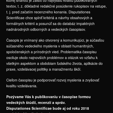
ktorej snahou je zaistiť čo najvyššiu kvalitu publikovaných
textov, t. z. dôkladné redakčné posúdenie rukopisov na vstupe,
t. j. pred začatím recenzného konania. Disputationes
Scientificae chce splniť kritériá a návrhy obsahových a
formálnych kritérií a posunúť sa do databáz impaktných
nadnárodných odborných a vedeckých časopisov.
Časopis je vnímaný ako otvorený a komunikujúci, je súčasťou
súčasného vedeckého myslenia v oblasti humanitných,
spoločenských a prírodných vied. Problematika časopisu
osciluje okolo najnovších problémov a otázok vo vzťahu k
všetkým aspektom a obdobiam ľudského života, aplikácie do
praxe, vzdelávacej politiky a manažmentu škôl.
Cieľom časopisu je podporovať rozvoj myslenia a zvyšovať
kvalitu vzdelávania.
Pozývame Vás k publikovaniu v časopise formou
vedeckých štúdií, recenzií a správ.
Disputationes Scientificae bude aj od roku 2018