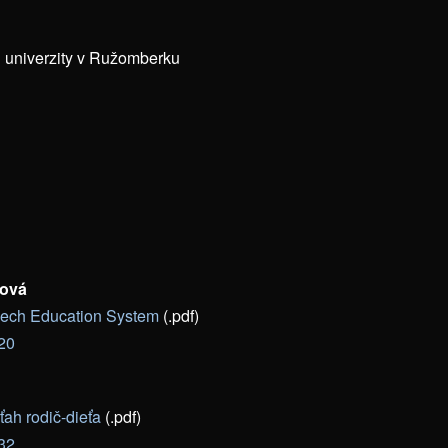
 univerzity v Ružomberku
nová
Czech Education System
(.pdf)
-20
ah rodič-dieťa
(.pdf)
-32