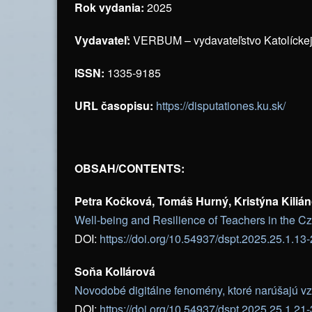
Rok vydania:
2025
Vydavateľ:
VERBUM – vydavateľstvo Katolíckej
ISSN:
1335-9185
URL časopisu:
https://disputationes.ku.sk/
OBSAH/CONTENTS:
Petra Kočková, Tomáš Hurný, Kristýna Kiliá
Well-being and Resilience of Teachers in the 
DOI:
https://doi.org/10.54937/dspt.2025.25.1.13
Soňa Kollárová
Novodobé digitálne fenomény, ktoré narúšajú vzť
DOI:
https://doi.org/10.54937/dspt.2025.25.1.21