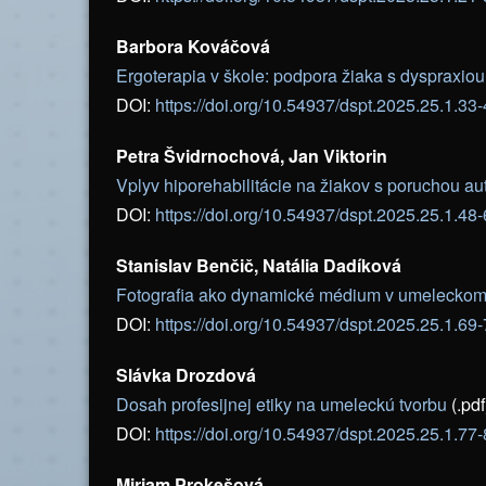
Barbora Kováčová
Ergoterapia v škole: podpora žiaka s dyspraxio
DOI:
https://doi.org/10.54937/dspt.2025.25.1.33
Petra Švidrnochová, Jan Viktorin
Vplyv hiporehabilitácie na žiakov s poruchou au
DOI:
https://doi.org/10.54937/dspt.2025.25.1.48
Stanislav Benčič, Natália Dadíková
Fotografia ako dynamické médium v umeleckom 
DOI:
https://doi.org/10.54937/dspt.2025.25.1.69
Slávka Drozdová
Dosah profesijnej etiky na umeleckú tvorbu
(.pdf
DOI:
https://doi.org/10.54937/dspt.2025.25.1.77
Miriam Prokešová