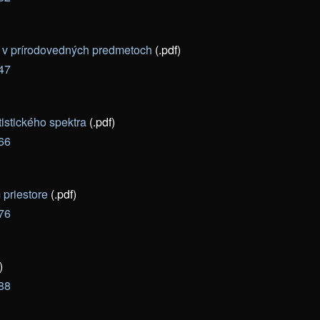
u v prírodovedných predmetoch
(.pdf)
-47
tistického spektra
(.pdf)
-66
priestore
(.pdf)
-76
)
-88