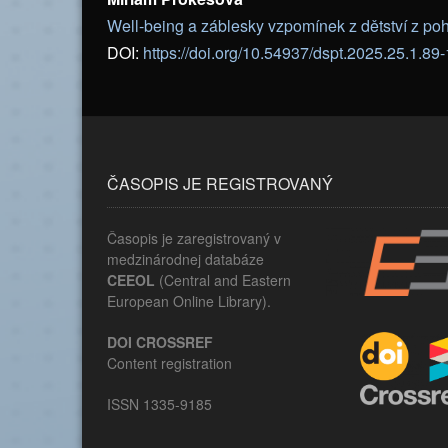
Well-being a záblesky vzpomínek z dětství z poh
DOI:
https://doi.org/10.54937/dspt.2025.25.1.89
ČASOPIS JE REGISTROVANÝ
Časopis je zaregistrovaný v
medzinárodnej databáze
CEEOL
(Central and Eastern
European Online Library).
DOI CROSSREF
Content registration
ISSN 1335-9185