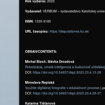
Rok vydania:
2023
Vydavateľ:
VERBUM – vydavateľstvo Katolíckej unive
ISSN:
1335-9185
URL časopisu:
https://disputationes.ku.sk/
OBSAH/CONTENTS:
Michal Bizoň, Slávka Drozdová
Robotizácia, umelá inteligencia a budúcnosť učiteľskej
DOI:
https://doi.org/10.54937/dspt.2023.23.4.13-28
Miroslava Repiská
Využitie digitálnej fotografie v edukačnom procese
(.p
DOI:
https://doi.org/10.54937/dspt.2023.23.4.29-37
Katarína Tišťanová