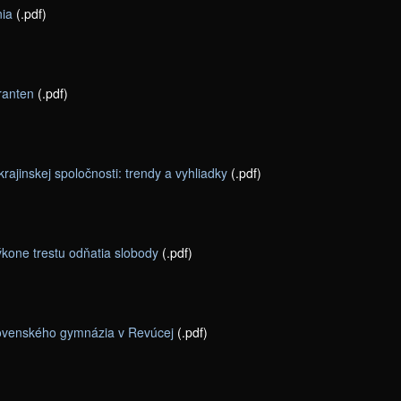
nia
(.pdf)
ranten
(.pdf)
krajinskej spoločnosti: trendy a vyhliadky
(.pdf)
ýkone trestu odňatia slobody
(.pdf)
lovenského gymnázia v Revúcej
(.pdf)