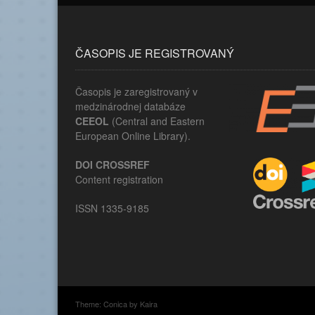
ČASOPIS JE REGISTROVANÝ
Časopis je zaregistrovaný v
medzinárodnej databáze
CEEOL
(Central and Eastern
European Online Library).
DOI CROSSREF
Content registration
ISSN 1335-9185
Theme:
Conica
by
Kaira