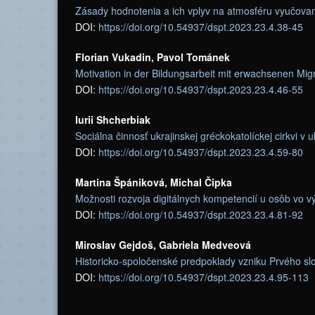
Zásady hodnotenia a ich vplyv na atmosféru vyučova
DOI:
https://doi.org/10.54937/dspt.2023.23.4.38-45
Florian Vukadin, Pavol Tománek
Motivation in der Bildungsarbeit mit erwachsenen Mig
DOI:
https://doi.org/10.54937/dspt.2023.23.4.46-55
Iurii Shcherbiak
Sociálna činnosť ukrajinskej gréckokatolíckej cirkvi v u
DOI:
https://doi.org/10.54937/dspt.2023.23.4.59-80
Martina Špániková, Michal Čipka
Možnosti rozvoja digitálnych kompetencií u osôb vo v
DOI:
https://doi.org/10.54937/dspt.2023.23.4.81-92
Miroslav Gejdoš, Gabriela Medveová
Historicko-spoločenské predpoklady vzniku Prvého s
DOI:
https://doi.org/10.54937/dspt.2023.23.4.95-113