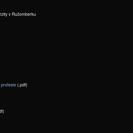
rzity v Ružomberku
 profesie
(.pdf)
df)