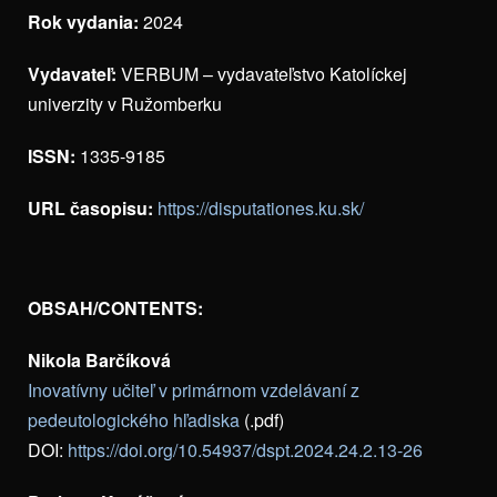
Rok vydania:
2024
Vydavateľ:
VERBUM – vydavateľstvo Katolíckej
univerzity v Ružomberku
ISSN:
1335-9185
URL časopisu:
https://disputationes.ku.sk/
OBSAH/CONTENTS:
Nikola Barčíková
Inovatívny učiteľ v primárnom vzdelávaní z
pedeutologického hľadiska
(.pdf)
DOI:
https://doi.org/10.54937/dspt.2024.24.2.13-26