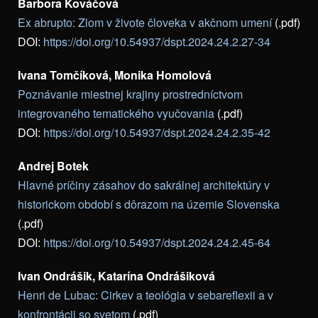
Barbora Kováčová
Ex abrupto: Zlom v živote človeka v akčnom umení
(.pdf)
DOI:
https://doi.org/10.54937/dspt.2024.24.2.27-34
Ivana Tomčíková, Monika Homolová
Poznávanie miestnej krajiny prostredníctvom
integrovaného tematického vyučovania
(.pdf)
DOI:
https://doi.org/10.54937/dspt.2024.24.2.35-42
Andrej Botek
Hlavné príčiny zásahov do sakrálnej architektúry v
historickom období s dôrazom na územie Slovenska
(.pdf)
DOI:
https://doi.org/10.54937/dspt.2024.24.2.45-64
Ivan Ondrášik, Katarína Ondrášiková
Henri de Lubac: Cirkev a teológia v sebareflexii a v
konfrontácii so svetom
(.pdf)