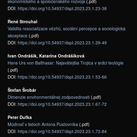
ekonomického a spoločenského rozvoja
(.pdf)
DOI:
https://doi.org/10.54937/dspt.2023.23.1.23-38
René Strouhal
Validita resocializace vězňů, sociální percepce a sociologická
akceptace
(.pdf)
DOI:
https://doi.org/10.54937/dspt.2023.23.1.39-49
Ivan Ondrášik, Katarína Ondrášiková
Hans Urs von Balthasar: Najsvätejšia Trojica v srdci teológie
(.pdf)
DOI:
https://doi.org/10.54937/dspt.2023.23.1.53-66
Štefan Šrobár
Dimenzie environmentálnej zodpovednosti
(.pdf)
DOI:
https://doi.org/10.54937/dspt.2023.23.1.67-72
Peter Dufka
Múdrosť v listoch Antona Pustovníka
(.pdf)
DOI:
https://doi.org/10.54937/dspt.2023.23.1.73-84