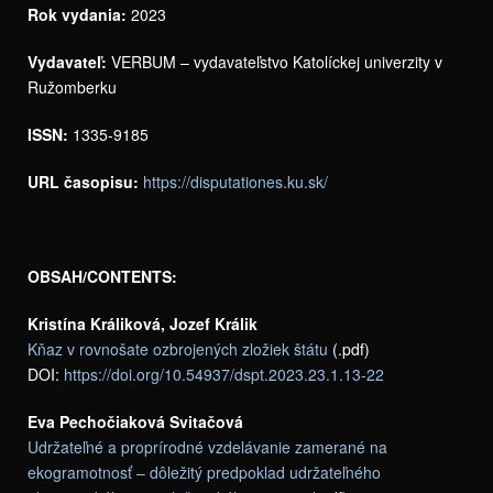
Rok vydania:
2023
Vydavateľ:
VERBUM – vydavateľstvo Katolíckej univerzity v
Ružomberku
ISSN:
1335-9185
URL časopisu:
https://disputationes.ku.sk/
OBSAH/CONTENTS:
Kristína Králiková, Jozef Králik
Kňaz v rovnošate ozbrojených zložiek štátu
(.pdf)
DOI:
https://doi.org/10.54937/dspt.2023.23.1.13-22
Eva Pechočiaková Svitačová
Udržateľné a proprírodné vzdelávanie zamerané na
ekogramotnosť – dôležitý predpoklad udržateľného